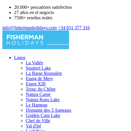
20.000+ pescadores satisfechos
27 años en el negocio
7500+ reseñas reales
info@fishermanholidays.com
+34 651 377 316
Lagos
La Vallée
Squirrel Lake
La Basse Roussière
Etang de Mery
Etang XIII
Tronc du Chêne
Natura Carpe
Natura Runs Lake
Le Hameau
Domaine des 3 Anneaux
Golden Carp Lake
Chef de Ville
Val d'Iré