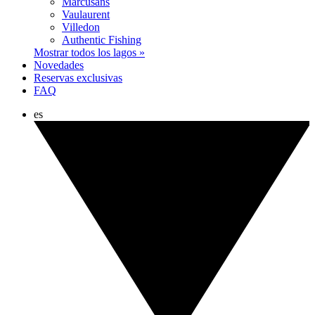
Marcusans
Vaulaurent
Villedon
Authentic Fishing
Mostrar todos los lagos »
Novedades
Reservas exclusivas
FAQ
es