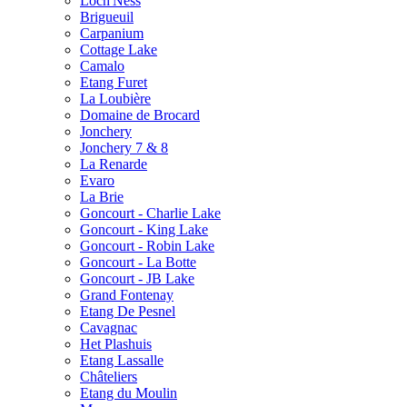
Loch'Ness
Brigueuil
Carpanium
Cottage Lake
Camalo
Etang Furet
La Loubière
Domaine de Brocard
Jonchery
Jonchery 7 & 8
La Renarde
Evaro
La Brie
Goncourt - Charlie Lake
Goncourt - King Lake
Goncourt - Robin Lake
Goncourt - La Botte
Goncourt - JB Lake
Grand Fontenay
Etang De Pesnel
Cavagnac
Het Plashuis
Etang Lassalle
Châteliers
Etang du Moulin