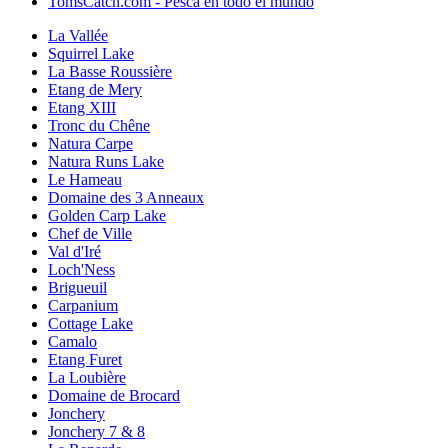
TomsCatch.com - Pesca en todo el mundo
La Vallée
Squirrel Lake
La Basse Roussière
Etang de Mery
Etang XIII
Tronc du Chêne
Natura Carpe
Natura Runs Lake
Le Hameau
Domaine des 3 Anneaux
Golden Carp Lake
Chef de Ville
Val d'Iré
Loch'Ness
Brigueuil
Carpanium
Cottage Lake
Camalo
Etang Furet
La Loubière
Domaine de Brocard
Jonchery
Jonchery 7 & 8