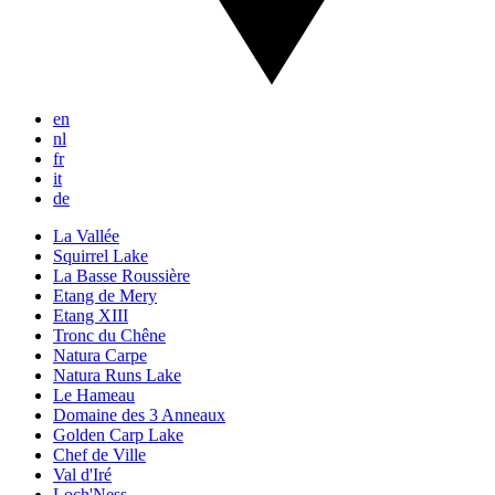
en
nl
fr
it
de
La Vallée
Squirrel Lake
La Basse Roussière
Etang de Mery
Etang XIII
Tronc du Chêne
Natura Carpe
Natura Runs Lake
Le Hameau
Domaine des 3 Anneaux
Golden Carp Lake
Chef de Ville
Val d'Iré
Loch'Ness