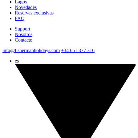
Lagos
Novedades
Reservas exclusivas
FAQ
Support
Nosotros
Contacto
info@fishermanholidays.com
+34 651 377 316
es