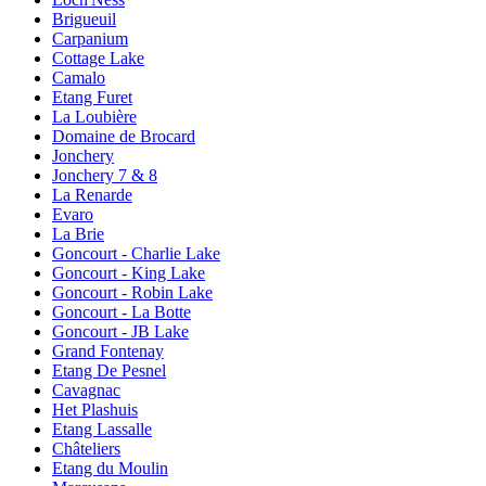
Brigueuil
Carpanium
Cottage Lake
Camalo
Etang Furet
La Loubière
Domaine de Brocard
Jonchery
Jonchery 7 & 8
La Renarde
Evaro
La Brie
Goncourt - Charlie Lake
Goncourt - King Lake
Goncourt - Robin Lake
Goncourt - La Botte
Goncourt - JB Lake
Grand Fontenay
Etang De Pesnel
Cavagnac
Het Plashuis
Etang Lassalle
Châteliers
Etang du Moulin