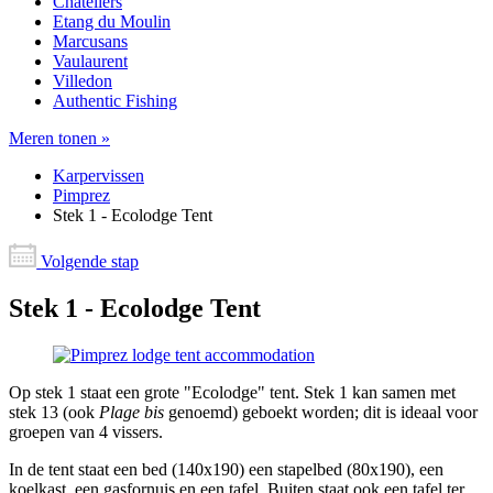
Châteliers
Etang du Moulin
Marcusans
Vaulaurent
Villedon
Authentic Fishing
Meren tonen »
Karpervissen
Pimprez
Stek 1 - Ecolodge Tent
Volgende stap
Stek 1 - Ecolodge Tent
Op stek 1 staat een grote "Ecolodge" tent. Stek 1 kan samen met
stek 13 (ook
Plage bis
genoemd) geboekt worden; dit is ideaal voor
groepen van 4 vissers.
In de tent staat een bed (140x190) een stapelbed (80x190), een
koelkast, een gasfornuis en een tafel. Buiten staat ook een tafel ter