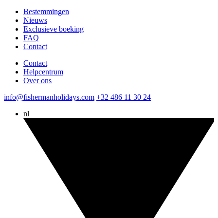
Bestemmingen
Nieuws
Exclusieve boeking
FAQ
Contact
Contact
Helpcentrum
Over ons
info@fishermanholidays.com
+32 486 11 30 24
nl