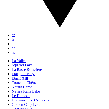
en
fr
it
de
es
La Vallée
Squirrel Lake
La Basse Roussière
Etang de Mery
Etang XIII
Tronc du Chêne
Natura Carpe
Natura Runs Lake
Le Hameau
Domaine des 3 Anneaux
Golden Carp Lake
Chef de Ville