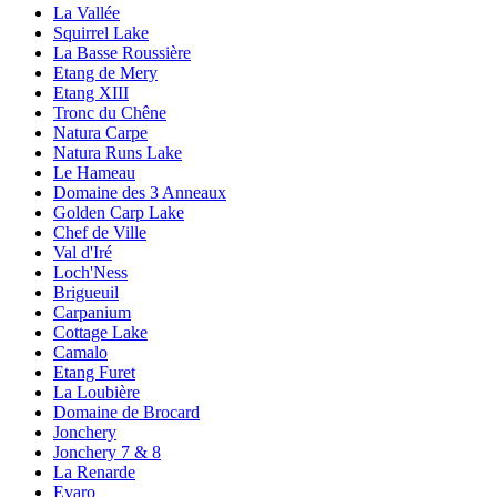
La Vallée
Squirrel Lake
La Basse Roussière
Etang de Mery
Etang XIII
Tronc du Chêne
Natura Carpe
Natura Runs Lake
Le Hameau
Domaine des 3 Anneaux
Golden Carp Lake
Chef de Ville
Val d'Iré
Loch'Ness
Brigueuil
Carpanium
Cottage Lake
Camalo
Etang Furet
La Loubière
Domaine de Brocard
Jonchery
Jonchery 7 & 8
La Renarde
Evaro