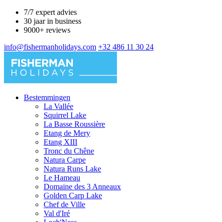
7/7 expert advies
30 jaar in business
9000+ reviews
info@fishermanholidays.com
+32 486 11 30 24
Bestemmingen
La Vallée
Squirrel Lake
La Basse Roussière
Etang de Mery
Etang XIII
Tronc du Chêne
Natura Carpe
Natura Runs Lake
Le Hameau
Domaine des 3 Anneaux
Golden Carp Lake
Chef de Ville
Val d'Iré