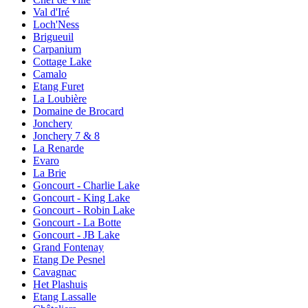
Val d'Iré
Loch'Ness
Brigueuil
Carpanium
Cottage Lake
Camalo
Etang Furet
La Loubière
Domaine de Brocard
Jonchery
Jonchery 7 & 8
La Renarde
Evaro
La Brie
Goncourt - Charlie Lake
Goncourt - King Lake
Goncourt - Robin Lake
Goncourt - La Botte
Goncourt - JB Lake
Grand Fontenay
Etang De Pesnel
Cavagnac
Het Plashuis
Etang Lassalle