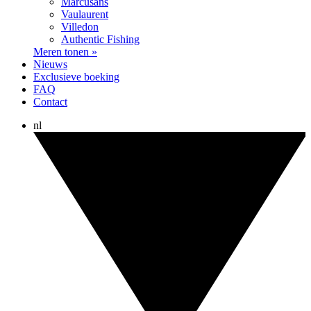
Marcusans
Vaulaurent
Villedon
Authentic Fishing
Meren tonen »
Nieuws
Exclusieve boeking
FAQ
Contact
nl