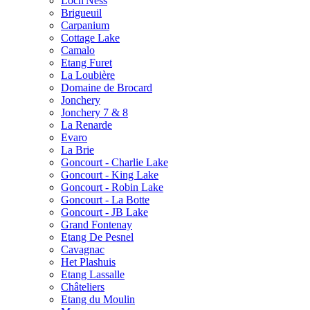
Loch'Ness
Brigueuil
Carpanium
Cottage Lake
Camalo
Etang Furet
La Loubière
Domaine de Brocard
Jonchery
Jonchery 7 & 8
La Renarde
Evaro
La Brie
Goncourt - Charlie Lake
Goncourt - King Lake
Goncourt - Robin Lake
Goncourt - La Botte
Goncourt - JB Lake
Grand Fontenay
Etang De Pesnel
Cavagnac
Het Plashuis
Etang Lassalle
Châteliers
Etang du Moulin